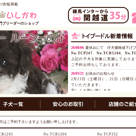
の情報満載
門ブリーダーのショップ
26/08/06
夏休みにて 仔犬価格値下げ
No.TCP247
、
No.TCR1264
、
No.T
上記の子犬を対象に実施しておりま
ご予約お待ちしております。
26/03/21
お休みのお知らせ
2月21日（土曜日）、22日（日曜
ていただきます。
宜しくお願い致します。
26/02/04
子犬見学お休みのお知らせ
2月14日(土) 研修勉強会の為、
よろしくお願い申し上げます。
方はご予約下さいますようお願い申し上げます。
CR1265
No.TCR1266
No.TCP252