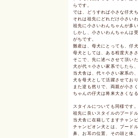
らです。
では、どうすれば小さな仔犬
それは祖先にどれだけ小さい
祖先に小さいわんちゃんが多
しかし、小さいわんちゃんは
がちです。
難産は、母犬にとっても、仔
母犬としては、ある程度大き
そこで、先に述べさせて頂い
犬が代々小さい家系でしたら
当犬舎は、代々小さい家系の
犬を母犬として活躍させてお
また逆も然りで、両親が小さ
ちゃんの仔犬は将来大きくな
スタイルについても同様です
祖先に良いスタイルのプード
当犬舎に在籍してますチャン
チャンピオン犬とは、プード
鼻、お耳の位置、その頭と体