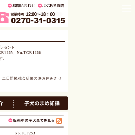
togg
navi
プレゼント
CR1265
、
No.TCR1266
す。
日）二日間勉強会研修の為お休みさせ
見学をお休みさせていただきます。
No.TCP253