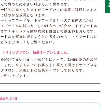
飲んで育つため小さい時ぷくぷく育ちます。
は一時的に重くなりますがフードだけの食事に移行しますと
って緩やかな成長となります。
ィーカッププードル、トイプードルたちのご案内のほかに
トイプードルの飼い方、しつけ方のご紹介や、トイプードル
ります！キャンディ動物病院も併設して獣医師もおります。
プードルを家族に迎えようとお考えの方も、トイプードルに
、どうぞごゆっくりご覧ください。
、トリミングサロン、新装オープンしました。
動を続けてまいりました私どもにとって、動物病院の新装開
た。また、今まで以上にお客さまに喜んで頂けるサービスを
ングサロン、犬舎ともに新装オープンしております。
願い申し上げます。
30年1月9日