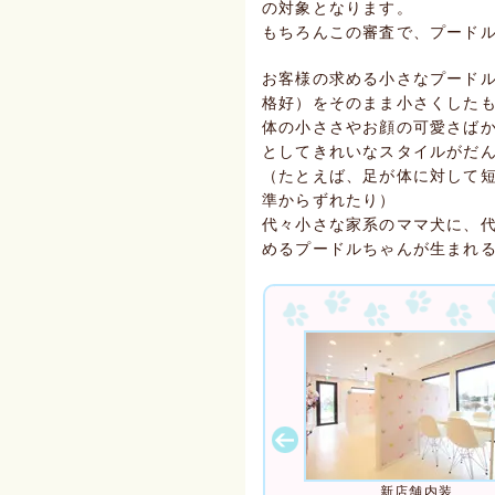
の対象となります。
もちろんこの審査で、プード
お客様の求める小さなプード
格好）をそのまま小さくした
体の小ささやお顔の可愛さば
としてきれいなスタイルがだ
（たとえば、足が体に対して
準からずれたり）
代々小さな家系のママ犬に、
めるプードルちゃんが生まれ
伊勢崎市は、群馬県の中でも埼玉
り、東京方面からのアクセスも比
。
新店舗内装