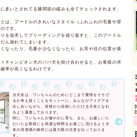
ルに多いとされてる膝関節の緩みも全てチェックされます。
ルとは、プードルのきれいなスタイル（ふわふわの毛量や背
ものです。
かりを追求してブリーディングを繰り返すと、このプードル
んだん崩れてしまいます。
短くなったり、毛量が少なくなったり、お耳や目の位置が基
代々チャンピオン犬のパパ犬を掛け合わせると、お客様の求
る確率が高くなるわけです。
当犬舎は、ワンちゃんのためにどこまで愛情をそそげ
るか考え抜くことをモットーに、みんながアイデアを
出し合いながら、皆様から信頼いただける犬舎となれ
るよう邁進しております。
特に、ワンちゃんが健やかに育ち、また、お越しいた
だいたお客様にも快適な時間をお過ごし頂けるよう犬
舎の清潔感の維持には最大限の注意を払っておりま
す。