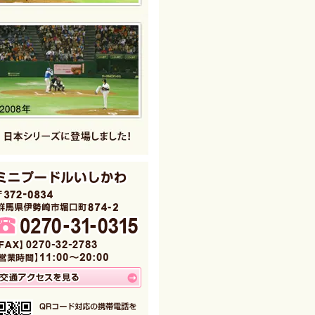
トイプードル店舗スペース
3つに分割された明るく清潔なブース、
のスペースも設けてありますのでお客様
をゆっくりご覧頂きながらお話させて頂
店舗スペース