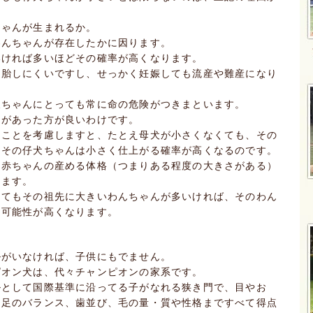
ちゃんが生まれるか。
わんちゃんが存在したかに因ります。
いければ多いほどその確率が高くなります。
受胎しにくいですし、せっかく妊娠しても流産や難産になり
犬ちゃんにとっても常に命の危険がつきまといます。
さがあった方が良いわけです。
たことを考慮しますと、たとえ母犬が小さくなくても、その
、その仔犬ちゃんは小さく仕上がる確率が高くなるのです。
、赤ちゃんの産める体格（つまりある程度の大きさがある）
ります。
くてもその祖先に大きいわんちゃんが多いければ、そのわん
る可能性が高くなります。
。
ルがいなければ、子供にもでません。
ピオン犬は、代々チャンピオンの家系です。
ルとして国際基準に沿ってる子がなれる狭き門で、目やお
、足のバランス、歯並び、毛の量・質や性格まですべて得点