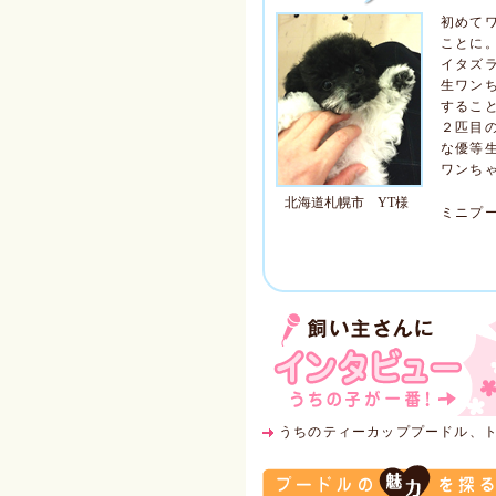
初めて
ことに
イタズ
生ワン
するこ
２匹目
な優等
ワンち
北海道札幌市 YT様
ミニプ
うちのティーカッププードル、